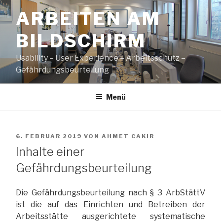
Zum
ARBEITEN AM
Inhalt
springen
BILDSCHIRM
Usability – User Experience – Arbeitsschutz –
Gefährdungsbeurteilung
Menü
VERÖFFENTLICHT
6. FEBRUAR 2019
VON
AHMET CAKIR
AM
Inhalte einer
Gefährdungsbeurteilung
Die Gefährdungsbeurteilung nach § 3 ArbStättV
ist die auf das Einrichten und Betreiben der
Arbeitsstätte ausgerichtete systematische